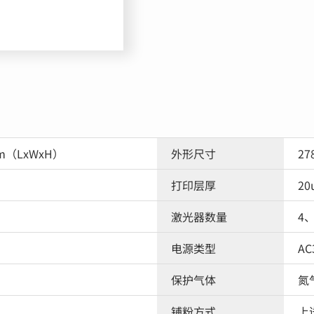
mm（LxWxH）
外形尺寸
27
打印层厚
20
激光器数量
4、
电源类型
AC
保护气体
氮
铺粉方式
上