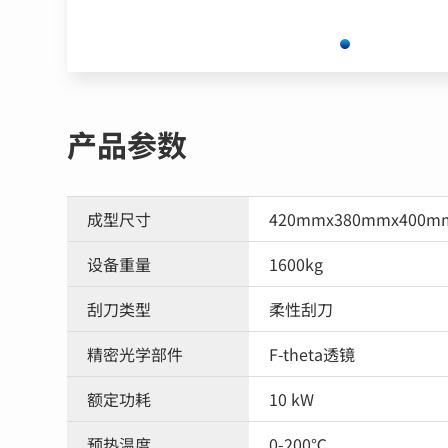
产品参数
成型尺寸
420mmx380mmx400
设备重量
1600kg
刮刀类型
柔性刮刀
精密光学部件
F-theta透镜
额定功耗
10 kW
预热温度
0-200℃